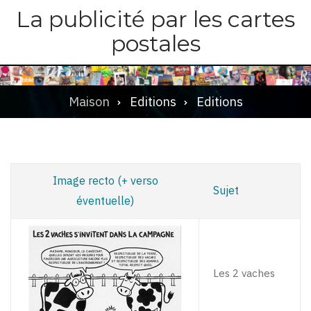
Skip
La publicité par les cartes
to
postales
main
content
Maison
Editions
Editions
Breadcrumb
Image recto (+ verso
Sujet
éventuelle)
Les 2 vaches