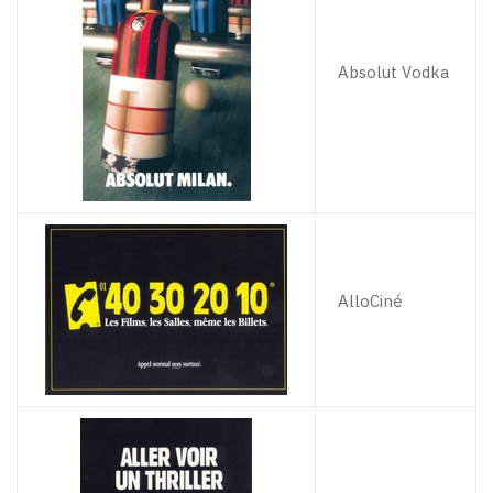
Absolut Vodka
AlloCiné